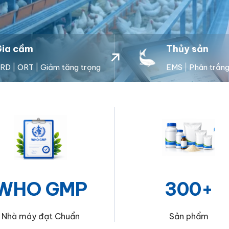
ia cầm
Thủy sản
CRD
|
ORT
|
Giảm tăng trọng
EMS
|
Phân trắn
WHO GMP
300+
Nhà máy đạt Chuẩn
Sản phẩm