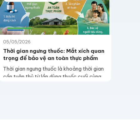
05/05/2026
Thời gian ngưng thuốc: Mắt xích quan
trọng để bảo vệ an toàn thực phẩm
Thời gian ngưng thuốc là khoảng thời gian
cần tuân thủ từ lần dùng thuốc cuối cùng
đến khi vật nuôi hoặc sản phẩm từ vật
nuôi được đưa vào chuỗi thực phẩm. Đây
là mắt xích quan trọng giúp kiểm soát tồn
dư, bảo vệ người tiêu dùng và giữ uy tín
trang trại.