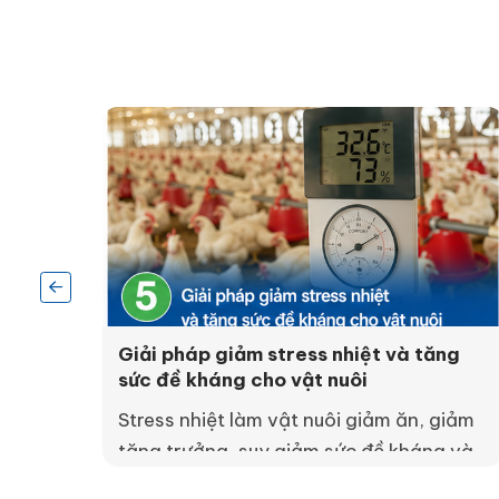
c và
Giải pháp giảm stress nhiệt và tăng
sức đề kháng cho vật nuôi
nước
Stress nhiệt làm vật nuôi giảm ăn, giảm
tăng trưởng, suy giảm sức đề kháng và
n,
dễ bùng phát bệnh. Giải pháp hiệu quả