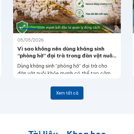
05/05/2026
Vì sao không nên dùng kháng sinh
“phòng hờ” đại trà trong đàn vật nuôi
khỏe mạnh?
Dùng kháng sinh “phòng hờ” đại trà cho
đàn vật nuôi khỏe mạnh có thể tạo cảm
giác an tâm trong ngắn hạn, nhưng về lâu
dài dễ làm tăng chi phí, che khuất nguyên
Xem tất cả
nhân quản lý và làm giảm hiệu quả điều trị.