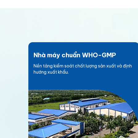
ể,
cần kết hợp dự báo thời tiết, làm mát
p
chuồng trại, bảo đảm nước uống, giảm
 nâng
mật độ/stress, hỗ trợ dinh dưỡng hợp lý
và theo dõi dữ liệu đàn mỗi ngày.
Nhà máy chuẩn WHO-GMP
Nền tảng kiểm soát chất lượng sản xuất và định
hướng xuất khẩu.