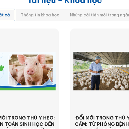
Tài liệu - Khoa học
ất cả
Thông tin khoa học
Những cải tiến mới trong ngà
MỚI TRONG THÚ Y HEO:
ĐỔI MỚI TRONG THÚ Y
N TOÀN SINH HỌC ĐẾN
CẦM: TỪ PHÒNG BỆNH