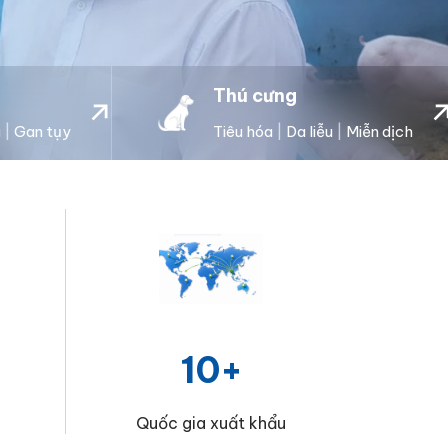
Thú cưng
g
|
Gan tụy
Tiêu hóa
|
Da liễu
|
Miễn dịch
10+
Quốc gia xuất khẩu