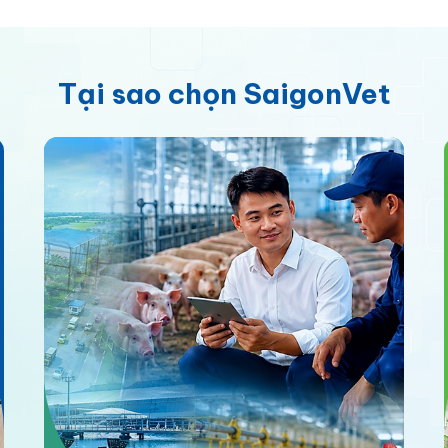
trường nuôi, stress, mầm bệnh, hồ sơ
đàn và chỉ sử dụng thuốc thú y khi có cơ
sở chuyên môn rõ ràng.
Tại sao chọn SaigonVet