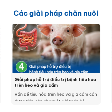
Các giải pháp chăn nuôi
Giải pháp hỗ trợ điều trị bệnh tiêu hóa
trên heo và gia cầm
Vấn đề tiêu hóa trên heo và gia cầm cần
được tiếp cận như một bài toán hệ
thống: kiểm tra thức ăn, nước uống, môi