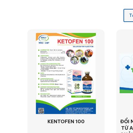
T
KENTOFEN 100
ĐỔI 
TỪ A