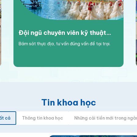
Đội ngũ chuyên viên kỹ thuật
thực chiến: Đồng hành cùng
Bám sát thực địa, tư vấn đúng vấn đề tại trại.
người chăn nuôi tại trại
Tin khoa học
ất cả
Thông tin khoa học
Những cải tiền mới trong ngà