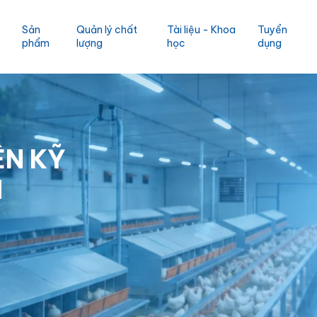
Sản
Quản lý chất
Tài liệu - Khoa
Tuyển
phẩm
lượng
học
dụng
ÊN KỸ
ỰC
IÊN
 PHÁP
ỜI
N
N ĐỀ
 VÀ