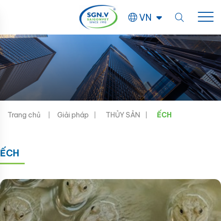
VN
Trang chủ
Giải pháp
THỦY SẢN
ẾCH
ẾCH