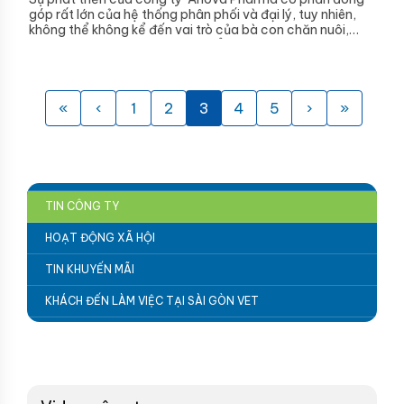
góp rất lớn của hệ thống phân phối và đại lý, tuy nhiên,
không thể không kể đến vai trò của bà con chăn nuôi,
những người đã tin dùng sản phẩm
Anova Pharma
trong
suốt nhiều năm qua. Ngoài các chương trình khuyến mãi
dành cho các đại lý, công ty
Anova Pharma
luôn có
những chương trình khuyến mãi hấp dẫn dành cho bà con
chăn nuôi. Chương trình khuyến mãi “Rút thăm trên nắp
«
‹
1
2
3
4
5
›
»
hộp thuốc” với phiếu rút thăm được cắt ra từ nắp các sản
phẩm thuốc dạng hộp rất thu hút bà con chăn nuôi trong
nhiều năm qua, mỗi năm số lượng phiếu công ty nhận về
ngày càng nhiều hơn.
TIN CÔNG TY
HOẠT ĐỘNG XÃ HỘI
TIN KHUYẾN MÃI
KHÁCH ĐẾN LÀM VIỆC TẠI SÀI GÒN VET