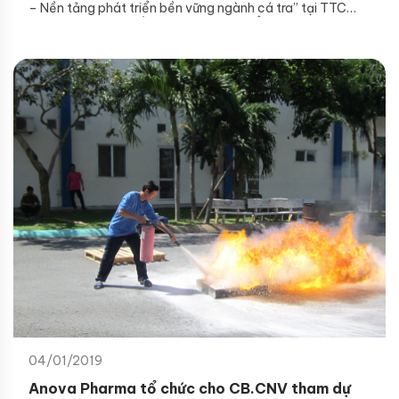
– Nền tảng phát triển bền vững ngành cá tra” tại TTC
Premium Hotel – Cần Thơ. Các sản phẩm thủy sản, đặc
biệt dòng sản phẩm TACA – A nhằm tăng cường sức đề
kháng bệnh và nâng cao chất lượng thịt cá đã được AP
trưng bày tại hội thảo.
04/01/2019
Anova Pharma tổ chức cho CB.CNV tham dự