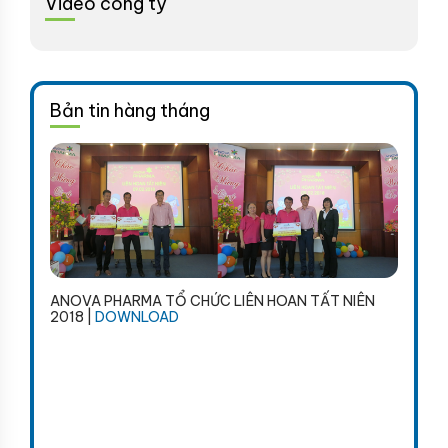
Video công ty
Bản tin hàng tháng
ANOVA PHARMA TỔ CHỨC LIÊN HOAN TẤT NIÊN
2018 |
DOWNLOAD
"MÙA 
AD
DOW