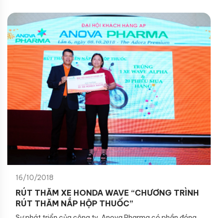
16/10/2018
RÚT THĂM XE HONDA WAVE “CHƯƠNG TRÌNH
RÚT THĂM NẮP HỘP THUỐC”
Sự phát triển của công ty
Anova Pharma
có phần đóng