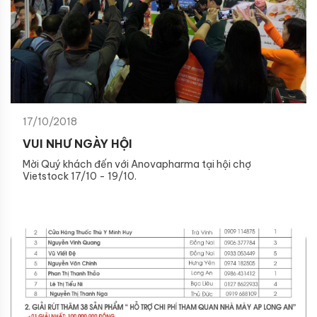
17/10/2018
VUI NHƯ NGÀY HỘI
Mời Quý khách đến với Anovapharma tại hội chợ
Vietstock 17/10 - 19/10.
Địa điểm: Trung tâm Hội chợ và Triển lãm Sài Gòn
(SECC), Quận 7, TP.HCM.