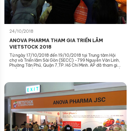
24/10/2018
ANOVA PHARMA THAM GIA TRIỂN LÃM
VIETSTOCK 2018
Từ ngày 17/10/2018 đến 19/10/2018 tại Trung tâm Hội
chợ và Triển lãm Sài Gòn (SECC) -799 Nguyễn Văn Linh,
Phường Tân Phú, Quận 7,TP. Hồ Chí Minh. AP đã tham gia
Triển lãm về ngành Chăn nuôi, Thức ăn chăn nuôi và Chế
biến thịt ViệtNam (Vietstock 2018).