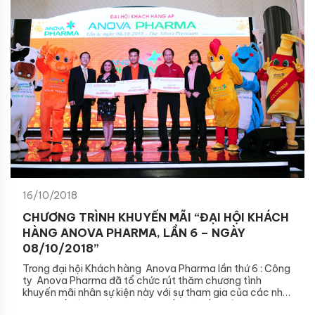
16/10/2018
CHƯƠNG TRÌNH KHUYẾN MÃI “ĐẠI HỘI KHÁCH
HÀNG ANOVA PHARMA, LẦN 6 – NGÀY
08/10/2018”
Trong đại hội Khách hàng
Anova Pharma
lần thứ 6 : Công
ty
Anova Pharma
đã tổ chức rút thăm chương tình
khuyến mãi nhân sự kiện này với sự tham gia của các nhà
phân phối và đại lý trên toàn quốc với kết quả như sau: